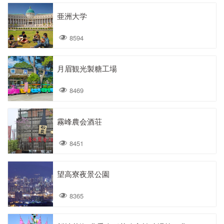
亜洲大学
8594
月眉観光製糖工場
8469
霧峰農会酒荘
8451
望高寮夜景公園
8365