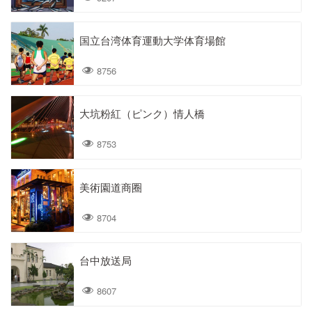
国立台湾体育運動大学体育場館
8756
大坑粉紅（ピンク）情人橋
8753
美術園道商圈
8704
台中放送局
8607