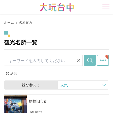
ア
ン
開
カ
ー
ホーム
名所案内
ポ
イ
ン
観光名所一覧
ト
に
移
動
す
159 結果
る
並び替え：
人気
梧棲旧市街
9207