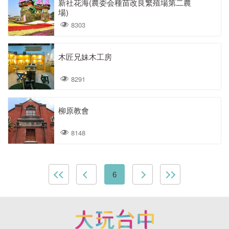
新社花海(農委会種苗改良繁殖場第二農
場)
8303
木匠兄妹木工房
8291
柳原教會
8148
6