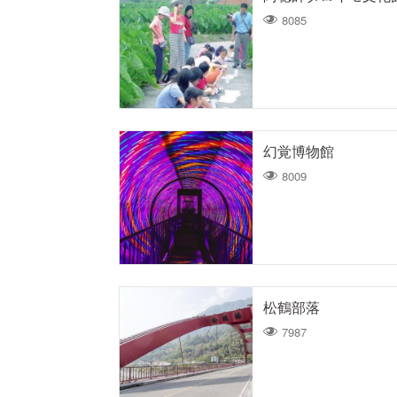
8085
幻覚博物館
8009
松鶴部落
7987