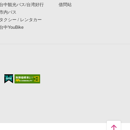
台中観光バス/台湾好行
借問站
市内バス
タクシー / レンタカー
台中YouBike