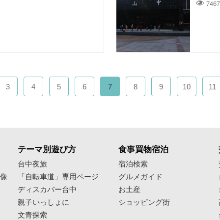
7467
3
4
5
6
7
8
9
10
11
テーマ別遊び方
食事買物宿泊
像
台中夜旅
宿泊検索
映像
「自転車道」専用ページ
グルメガイド
ディスカバー台中
お土産
親子いっしょに
ショッピング街
文青探索