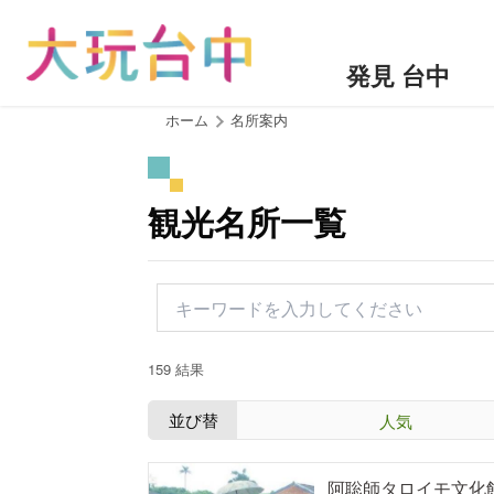
ア
ン
カ
発見 台中
ー
ポ
:::
ホーム
名所案内
イ
ン
ト
観光名所一覧
に
移
動
す
る
159 結果
並び替
人気
え：
阿聡師タロイモ文化