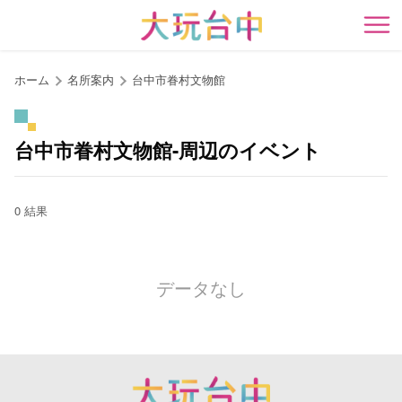
ア
ン
開
カ
ー
ホーム
名所案内
台中市眷村文物館
ポ
イ
ン
台中市眷村文物館-周辺のイベント
ト
に
移
0 結果
動
す
る
データなし