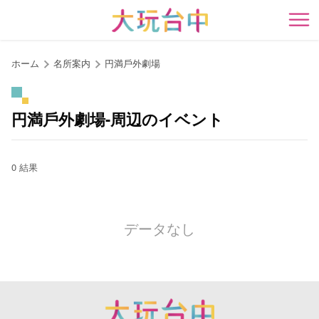
ア
ン
開
カ
ー
ホーム
名所案内
円満戶外劇場
ポ
イ
ン
円満戶外劇場-周辺のイベント
ト
に
移
0 結果
動
す
る
データなし