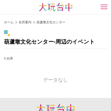
ア
ン
開
カ
ー
ホーム
名所案内
葫蘆墩文化センター
ポ
イ
ン
葫蘆墩文化センター-周辺のイベント
ト
に
移
0 結果
動
す
る
データなし