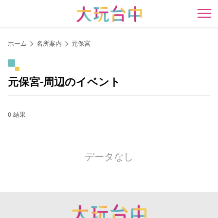
ア
ン
開
カ
ー
ホーム
名所案内
元保宮
ポ
イ
ン
元保宮-周辺のイベント
ト
に
移
0 結果
動
す
る
データなし