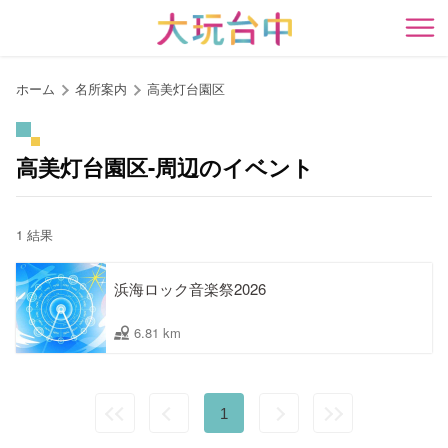
ア
ン
開
カ
ー
ホーム
名所案内
高美灯台園区
ポ
イ
ン
高美灯台園区-周辺のイベント
ト
に
移
1 結果
動
す
浜海ロック音楽祭2026
る
6.81 km
1