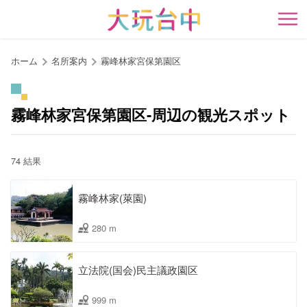
ア
ン
開
カ
ー
ホーム
名所案内
霧峰林家宮保第園区
ポ
イ
ン
霧峰林家宮保第園区-周辺の観光スポット
ト
に
移
74 結果
動
す
霧峰林家(萊園)
る
280 m
立法院(国会)民主議政園区
999 m