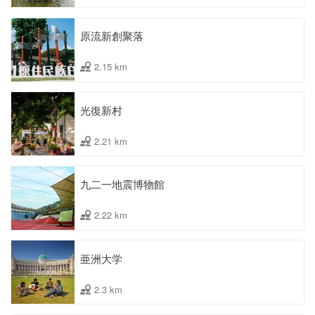
原流新創聚落
2.15 km
光復新村
2.21 km
九二一地震博物館
2.22 km
亜洲大学
2.3 km