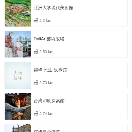
亜洲大学現代美術館
2.3 km
DaliArt芸術広場
2.53 km
霧峰.民生.故事館
2.73 km
台湾印刷探索館
2.74 km
霧峰農会酒荘