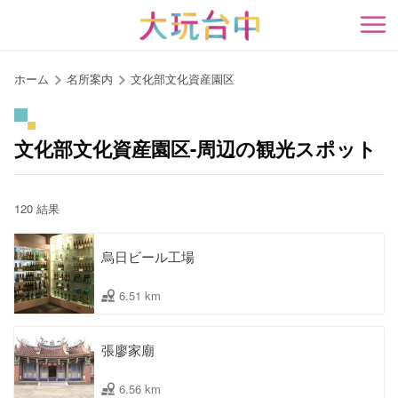
ア
ン
開
カ
ー
ホーム
名所案内
文化部文化資産園区
ポ
イ
ン
文化部文化資産園区-周辺の観光スポット
ト
に
移
120 結果
動
す
烏日ビール工場
る
6.51 km
張廖家廟
6.56 km