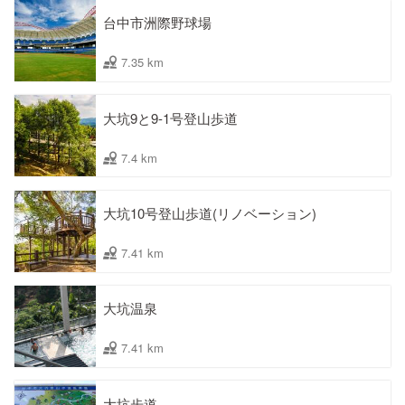
台中市洲際野球場
7.35 km
大坑9と9-1号登山歩道
7.4 km
大坑10号登山歩道(リノベーション)
7.41 km
大坑温泉
7.41 km
大坑步道