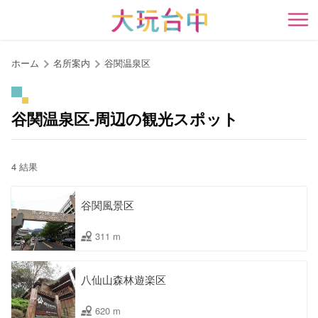
ア
ン
開
カ
ー
ホーム
名所案内
谷関温泉区
ポ
イ
ン
谷関温泉区-周辺の観光スポット
ト
に
移
4 結果
動
す
谷関風景区
る
311 m
八仙山森林遊楽区
620 m