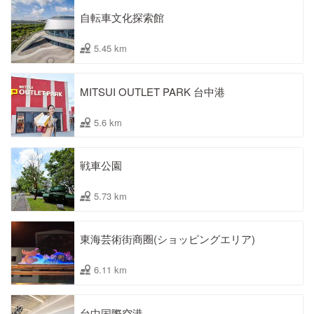
自転車文化探索館
5.45 km
MITSUI OUTLET PARK 台中港
5.6 km
戦車公園
5.73 km
東海芸術街商圈(ショッピングエリア)
6.11 km
台中国際空港