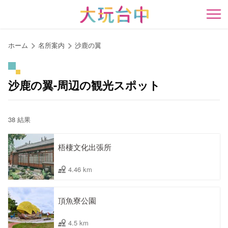
ア
ン
開
カ
ー
ホーム
名所案内
沙鹿の翼
ポ
イ
ン
沙鹿の翼-周辺の観光スポット
ト
に
移
38 結果
動
す
梧棲文化出張所
る
4.46 km
頂魚寮公園
4.5 km