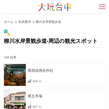
ア
ン
開
カ
ー
ホーム
名所案内
柳川水岸景観歩道
ポ
イ
ン
柳川水岸景観歩道-周辺の観光スポット
ト
に
移
124 結果
動
す
第四信用合作社
る
636 m
第五市場
637 m