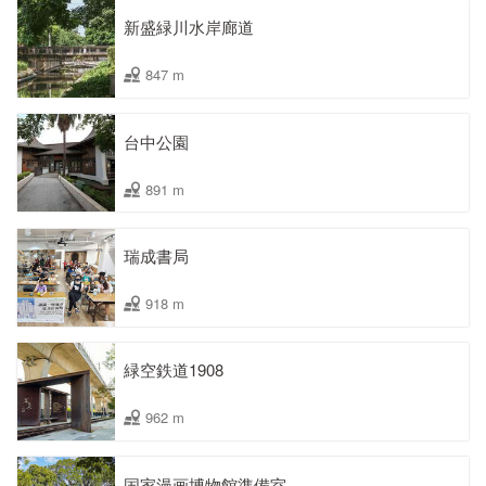
新盛緑川水岸廊道
847 m
台中公園
891 m
瑞成書局
918 m
緑空鉄道1908
962 m
国家漫画博物館準備室