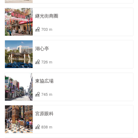
継光街商圈
703 m
湖心亭
726 m
東協広場
745 m
宮原眼科
838 m