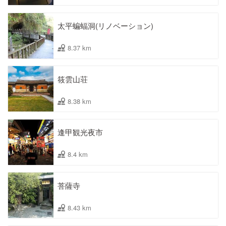
太平蝙蝠洞(リノベーション)
8.37 km
筱雲山荘
8.38 km
逢甲観光夜市
8.4 km
菩薩寺
8.43 km