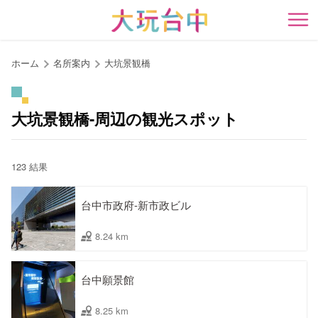
ア
ン
開
カ
ー
ホーム
名所案内
大坑景観橋
ポ
イ
ン
大坑景観橋-周辺の観光スポット
ト
に
移
123 結果
動
す
台中市政府-新市政ビル
る
8.24 km
台中願景館
8.25 km