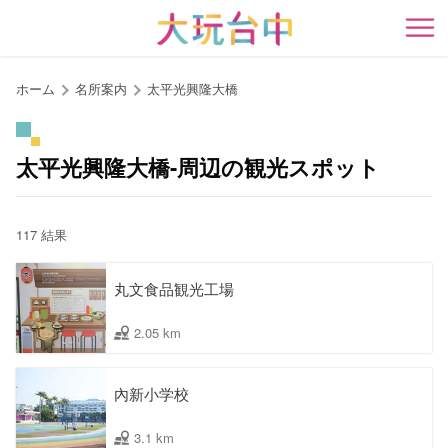
ア
ン
開
カ
ー
ホーム
名所案内
太平光興隆大橋
ポ
イ
ン
太平光興隆大橋-周辺の観光スポット
ト
に
移
117 結果
動
す
丸文食品観光工場
る
2.05 km
內新小学校
3.1 km