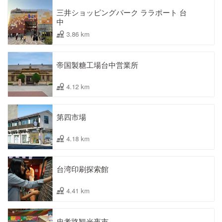
三井ショッピングパーク ララポート 台
中
3.86 km
帝国製糖工場台中営業所
4.12 km
第四市場
4.18 km
台湾印刷探索館
4.41 km
忠孝路観光夜市