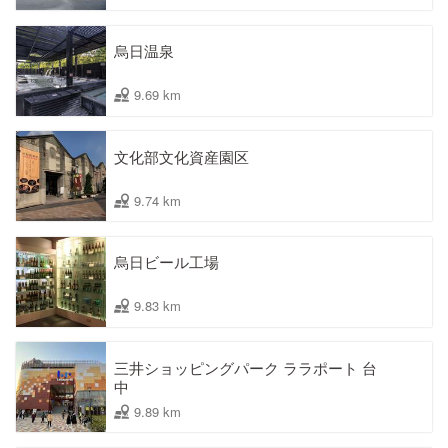
烏日温泉
9.69 km
文化部文化資産園区
9.74 km
烏日ビール工場
9.83 km
三井ショッピングパーク ララポート 台
中
9.89 km