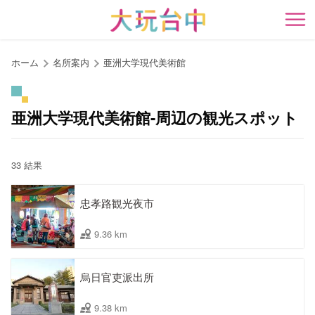
ア
ン
開
カ
ー
ホーム
名所案内
亜洲大学現代美術館
ポ
イ
ン
亜洲大学現代美術館-周辺の観光スポット
ト
に
移
33 結果
動
す
忠孝路観光夜市
る
9.36 km
烏日官吏派出所
9.38 km