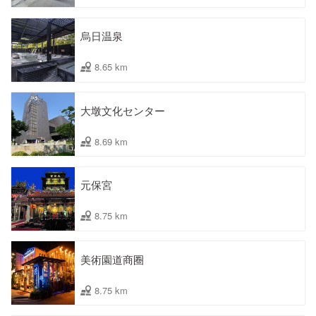
烏日温泉
8.65 km
大墩文化センター
8.69 km
元保宮
8.75 km
美術園道商圈
8.75 km