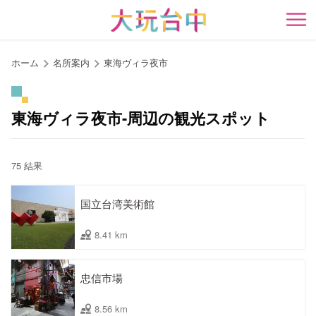
ア
ン
開
カ
ー
ホーム
名所案内
東海ヴィラ夜市
ポ
イ
ン
東海ヴィラ夜市-周辺の観光スポット
ト
に
移
75 結果
動
す
国立台湾美術館
る
8.41 km
忠信市場
8.56 km