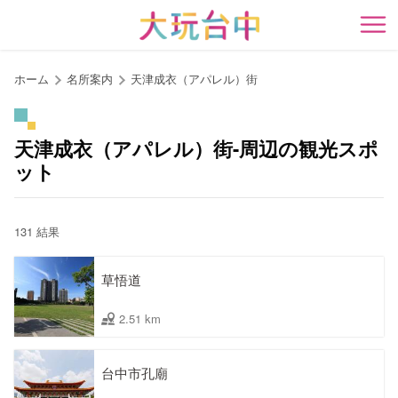
ア
ン
開
カ
ー
ホーム
名所案内
天津成衣（アパレル）街
ポ
イ
ン
天津成衣（アパレル）街-周辺の観光スポ
ト
ット
に
移
動
131 結果
す
る
草悟道
2.51 km
台中市孔廟