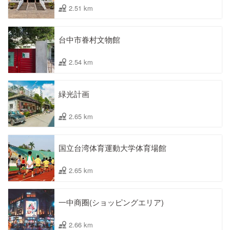
2.51 km
台中市眷村文物館
2.54 km
緑光計画
2.65 km
国立台湾体育運動大学体育場館
2.65 km
一中商圈(ショッピングエリア)
2.66 km