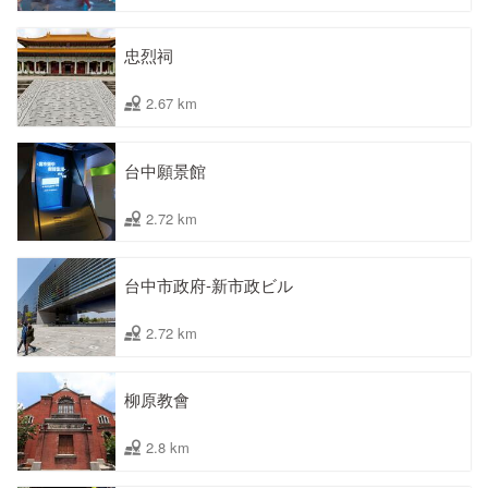
忠烈祠
2.67 km
台中願景館
2.72 km
台中市政府-新市政ビル
2.72 km
柳原教會
2.8 km