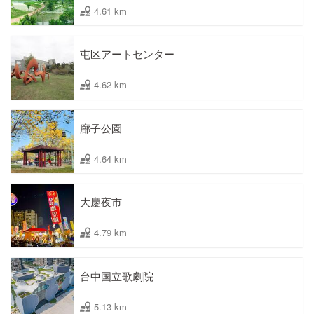
4.61 km
屯区アートセンター
4.62 km
廍子公園
4.64 km
大慶夜市
4.79 km
台中国立歌劇院
5.13 km