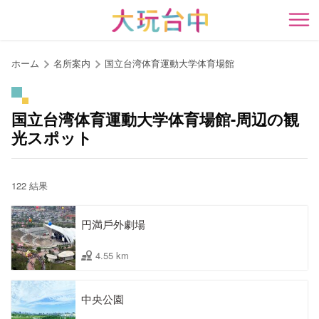
ア
ン
開
カ
ー
ホーム
名所案内
国立台湾体育運動大学体育場館
ポ
イ
ン
国立台湾体育運動大学体育場館-周辺の観
ト
光スポット
に
移
動
122 結果
す
る
円満戶外劇場
4.55 km
中央公園