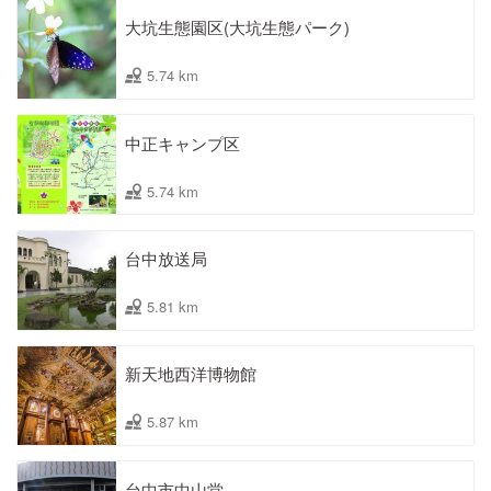
大坑生態園区(大坑生態パーク)
5.74 km
中正キャンプ区
5.74 km
台中放送局
5.81 km
新天地西洋博物館
5.87 km
台中市中山堂