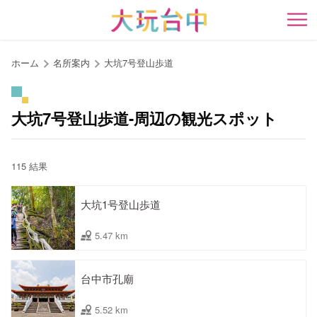
ア
ン
開
カ
ー
ホーム
名所案内
大坑7号登山歩道
ポ
イ
ン
大坑7号登山歩道-周辺の観光スポット
ト
に
移
115 結果
動
す
大坑1号登山歩道
る
5.47 km
台中市孔廟
5.52 km