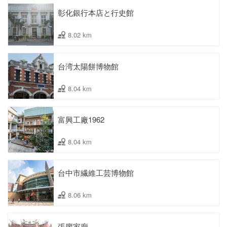
彰化銀行本店と行史館
8.02 km
台湾太陽餅博物館
8.04 km
富興工廠1962
8.04 km
台中市繊維工芸博物館
8.06 km
張廖家廟