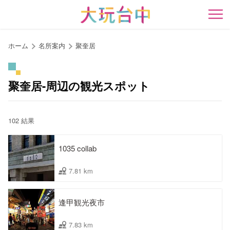
ア
ン
開
カ
ー
ホーム
名所案内
聚奎居
ポ
イ
ン
聚奎居-周辺の観光スポット
ト
に
移
102 結果
動
す
1035 collab
る
7.81 km
逢甲観光夜市
7.83 km