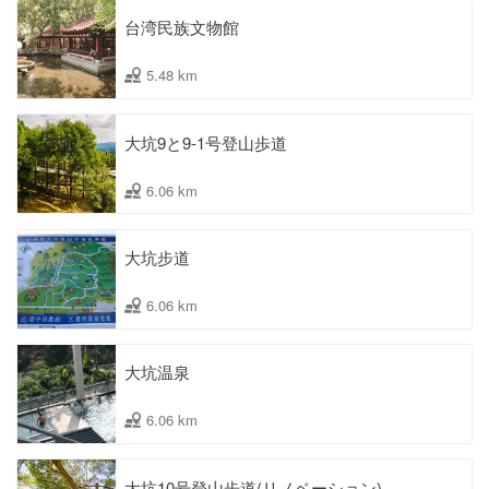
台湾民族文物館
5.48 km
大坑9と9-1号登山歩道
6.06 km
大坑步道
6.06 km
大坑温泉
6.06 km
大坑10号登山歩道(リノベーション)