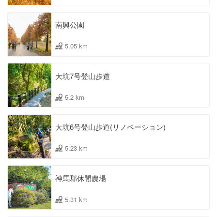
南興公園
5.05 km
大坑7号登山歩道
5.2 km
大坑6号登山歩道(リノベーション)
5.23 km
神馬郡休閒農場
5.31 km