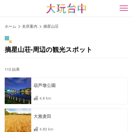
ア
ン
開
カ
ー
ホーム
名所案内
摘星山荘
ポ
イ
ン
摘星山荘-周辺の観光スポット
ト
に
移
113 結果
動
す
葫芦墩公園
る
4.8 km
大雅麦田
4.83 km