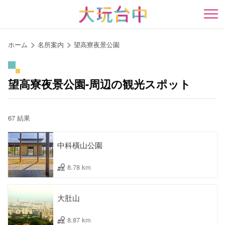
ア
ン
開
カ
ー
ホーム
名所案内
望高寮夜景公園
ポ
イ
ン
望高寮夜景公園-周辺の観光スポット
ト
に
移
67 結果
動
す
中科橫山公園
る
8.78 km
大肚山
8.87 km