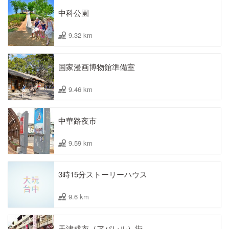
中科公園
9.32 km
国家漫画博物館準備室
9.46 km
中華路夜市
9.59 km
3時15分ストーリーハウス
9.6 km
天津成衣（アパレル）街