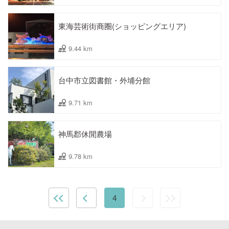
東海芸術街商圈(ショッピングエリア)
9.44 km
台中市立図書館・外埔分館
9.71 km
神馬郡休閒農場
9.78 km
4