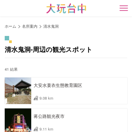
ア
ン
開
カ
ー
ホーム
名所案内
清水鬼洞
ポ
イ
ン
清水鬼洞-周辺の観光スポット
ト
に
移
41 結果
動
す
大安水蓑衣生態教育園区
る
9.08 km
蒋公路観光夜市
9.11 km