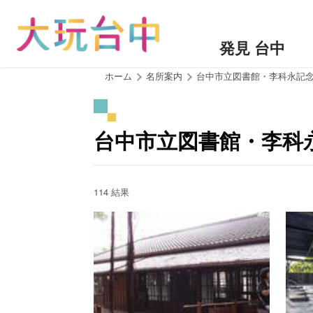
ア
ン
カ
発見 台中
ー
ポ
:::
ホーム
名所案内
台中市立図書館・李科永記
イ
ン
ト
台中市立図書館・李科
に
移
動
す
114 結果
る