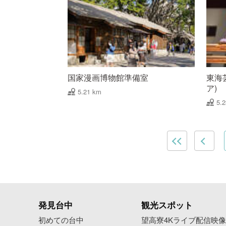
国家漫画博物館準備室
東海
ア)
5.21 km
5.
発見台中
観光スポット
初めての台中
望高寮4Kライブ配信映