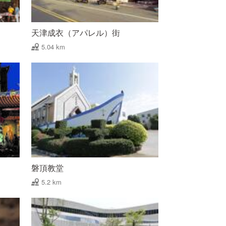
天津成衣（アパレル）街
5.04 km
磐頂教堂
5.2 km