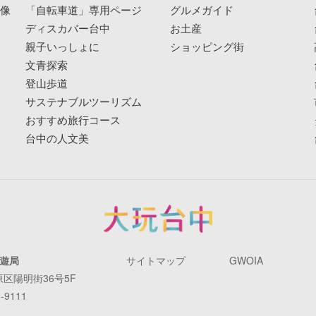
映像
「自転車道」専用ページ
グルメガイド
ディスカバー台中
お土産
親子いっしょに
ショッピング街
文青探索
登山歩道
サステナブルツーリズム
おすすめ旅行コース
台中の人文美
遊局
サイトマップ
GWOIA
原区陽明街36号5F
-9111