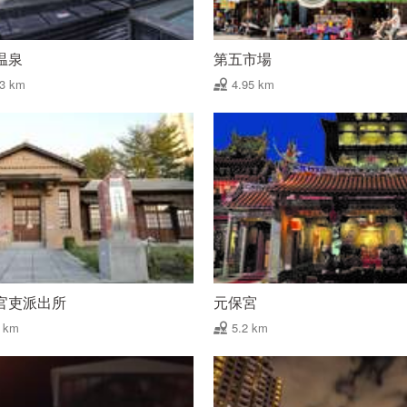
温泉
第五市場
93 km
4.95 km
官吏派出所
元保宮
2 km
5.2 km