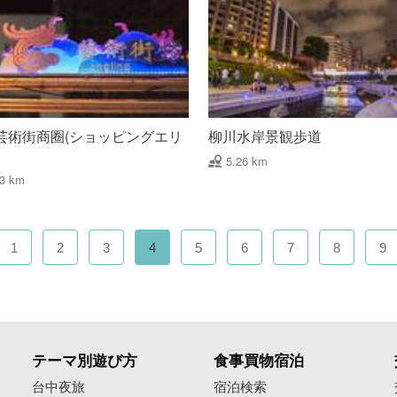
芸術街商圈(ショッピングエリ
柳川水岸景観歩道
5.26 km
23 km
1
2
3
4
5
6
7
8
9
テーマ別遊び方
食事買物宿泊
像
台中夜旅
宿泊検索