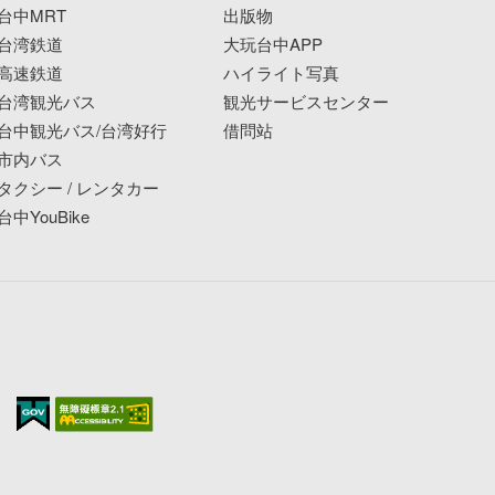
台中MRT
出版物
台湾鉄道
大玩台中APP
高速鉄道
ハイライト写真
台湾観光バス
観光サービスセンター
台中観光バス/台湾好行
借問站
市内バス
タクシー / レンタカー
台中YouBike