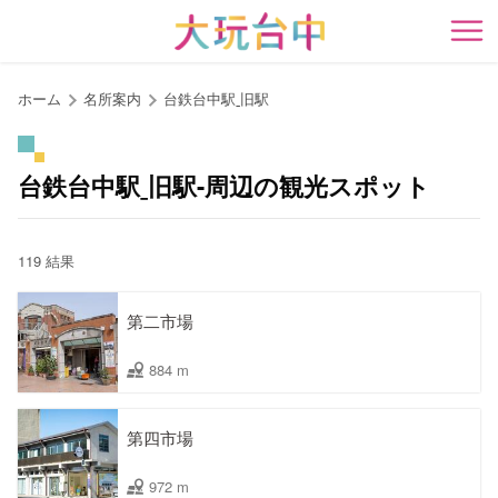
ア
ン
開
カ
ー
ホーム
名所案内
台鉄台中駅ˍ旧駅
ポ
イ
ン
台鉄台中駅ˍ旧駅-周辺の観光スポット
ト
に
移
119 結果
動
す
第二市場
る
884 m
第四市場
972 m