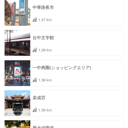
中華路夜市
1.27 km
台中文学館
1.29 km
一中商圈(ショッピングエリア)
1.38 km
楽成宮
1.39 km
興大緑園道