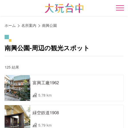
ア
ン
開
カ
ー
ホーム
名所案内
南興公園
ポ
イ
ン
南興公園-周辺の観光スポット
ト
に
移
125 結果
動
す
富興工廠1962
る
5.78 km
緑空鉄道1908
5.79 km