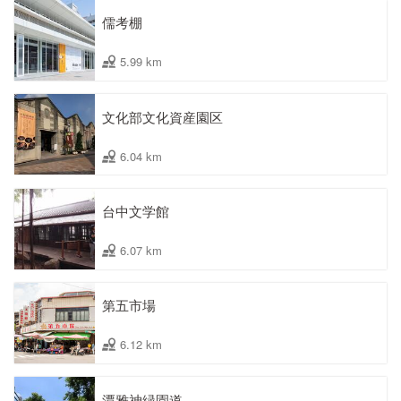
儒考棚
5.99 km
文化部文化資産園区
6.04 km
台中文学館
6.07 km
第五市場
6.12 km
潭雅神緑園道