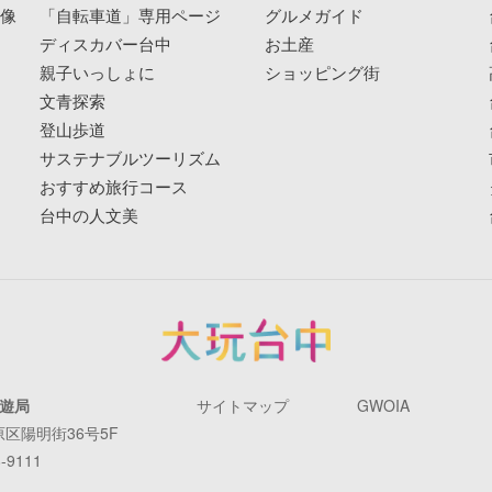
映像
「自転車道」専用ページ
グルメガイド
ディスカバー台中
お土産
親子いっしょに
ショッピング街
文青探索
登山歩道
サステナブルツーリズム
おすすめ旅行コース
台中の人文美
遊局
サイトマップ
GWOIA
原区陽明街36号5F
-9111