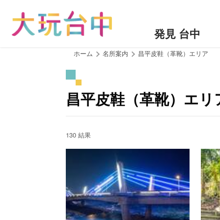
ア
ン
カ
発見 台中
ー
ポ
:::
ホーム
名所案内
昌平皮鞋（革靴）エリア
イ
ン
ト
昌平皮鞋（革靴）エリ
に
移
動
す
130 結果
る