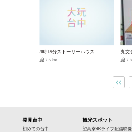
3時15分ストーリーハウス
丸文
7.6 km
7.
発見台中
観光スポット
初めての台中
望高寮4Kライブ配信映