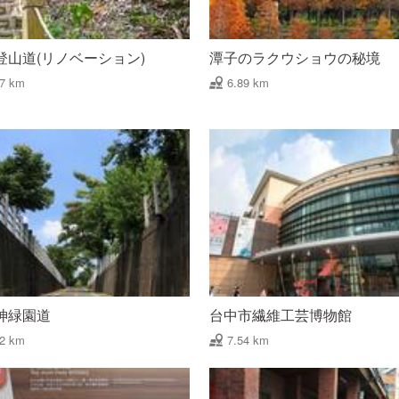
登山道(リノベーション)
潭子のラクウショウの秘境
87 km
6.89 km
神緑園道
台中市繊維工芸博物館
22 km
7.54 km