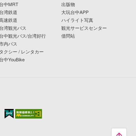
台中MRT
出版物
台湾鉄道
大玩台中APP
高速鉄道
ハイライト写真
台湾観光バス
観光サービスセンター
台中観光バス/台湾好行
借問站
市内バス
タクシー / レンタカー
台中YouBike