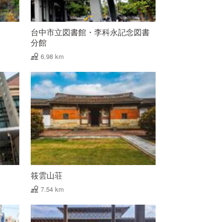
台中市立図書館・李科永記念図書
分館
6.98 km
筱雲山荘
7.54 km