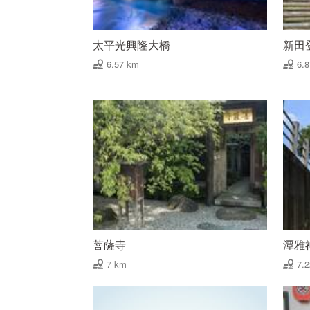
太平光興隆大橋
新田
6.57 km
6.
菩薩寺
潭雅
7 km
7.