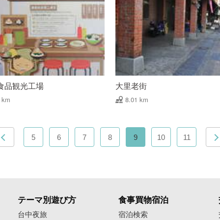
食品観光工場
大里老街
8 km
8.01 km
5
6
7
8
9
10
11
テーマ別遊び方
食事買物宿泊
像
台中夜旅
宿泊検索