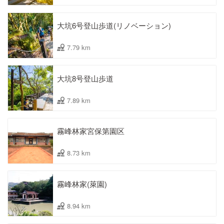
大坑6号登山歩道(リノベーション)
7.79 km
大坑8号登山歩道
7.89 km
霧峰林家宮保第園区
8.73 km
霧峰林家(萊園)
8.94 km