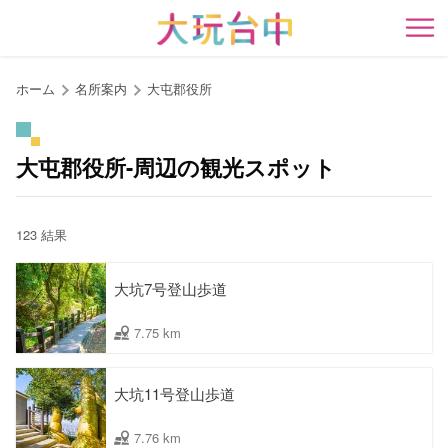
ア
ン
開
カ
ー
ホーム
名所案内
大屯郡役所
ポ
イ
ン
大屯郡役所-周辺の観光スポット
ト
に
移
123 結果
動
す
大坑7号登山歩道
る
7.75 km
大坑11号登山歩道
7.76 km