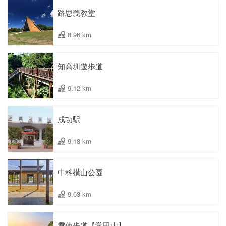
路思義教堂
8.96 km
知高圳遊歩道
9.12 km
成功駅
9.18 km
中科橫山公園
9.63 km
雪蓮歩道【学田山】