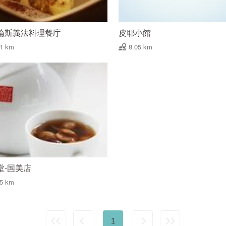
倫斯義法料理餐庁
皮耶小館
91 km
8.05 km
堂-国美店
75 km
1