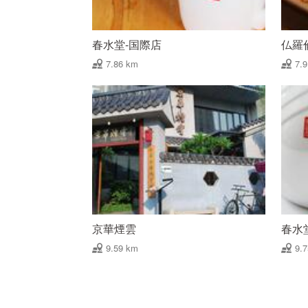
春水堂-国際店
仏羅
7.86 km
7.
京華煙雲
春水
9.59 km
9.