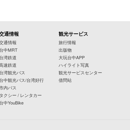
交通情報
観光サービス
交通情報
旅行情報
台中MRT
出版物
台湾鉄道
大玩台中APP
高速鉄道
ハイライト写真
台湾観光バス
観光サービスセンター
台中観光バス/台湾好行
借問站
市内バス
タクシー / レンタカー
台中YouBike