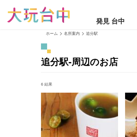
ア
ン
カ
発見 台中
ー
ポ
:::
ホーム
名所案内
追分駅
イ
ン
ト
追分駅-周辺のお店
に
移
動
す
6 結果
る