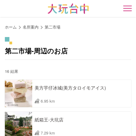
ア
ン
開
カ
ー
ホーム
名所案内
第二市場
ポ
イ
ン
第二市場-周辺のお店
ト
に
移
16 結果
動
す
美方芋仔冰城(美方タロイモアイス)
る
6.95 km
紙箱王-大坑店
7.29 km