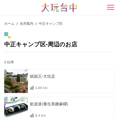
ア
ン
開
カ
ー
ホーム
名所案内
中正キャンプ区
ポ
イ
ン
中正キャンプ区-周辺のお店
ト
に
移
2 結果
動
す
紙箱王-大坑店
る
4.65 km
歓楽派(養生黒糖麻糬)
8.4 km