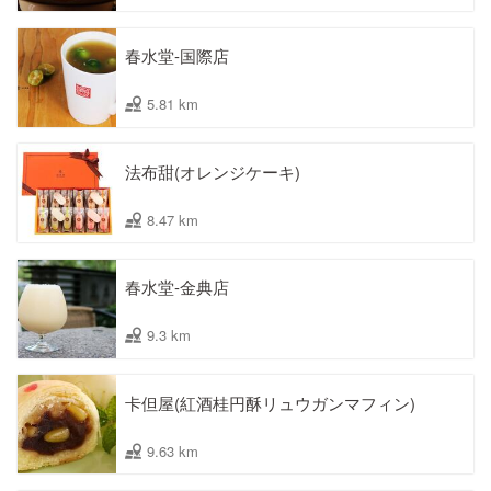
春水堂-国際店
5.81 km
法布甜(オレンジケーキ)
8.47 km
春水堂-金典店
9.3 km
卡但屋(紅酒桂円酥リュウガンマフィン)
9.63 km