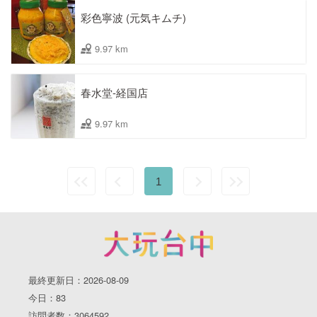
彩色寧波 (元気キムチ)
9.97 km
春水堂-経国店
9.97 km
1
最終更新日：2026-08-09
今日：83
訪問者数：3064592