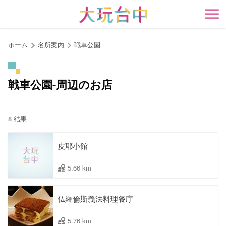
ア
ン
開
カ
ー
ホーム
名所案内
戦車公園
ポ
イ
ン
戦車公園-周辺のお店
ト
に
移
8 結果
動
す
皮耶小館
る
5.66 km
仏羅倫斯義法料理餐庁
5.76 km