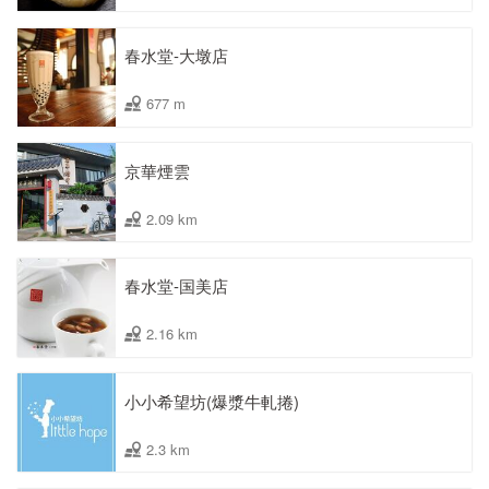
春水堂-大墩店
677 m
京華煙雲
2.09 km
春水堂-国美店
2.16 km
小小希望坊(爆漿牛軋捲)
2.3 km