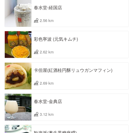
春水堂-経国店
2.56 km
彩色寧波 (元気キムチ)
2.62 km
卡但屋(紅酒桂円酥リュウガンマフィン)
2.69 km
春水堂-金典店
3.12 km
歓楽派(養生黒糖麻糬)