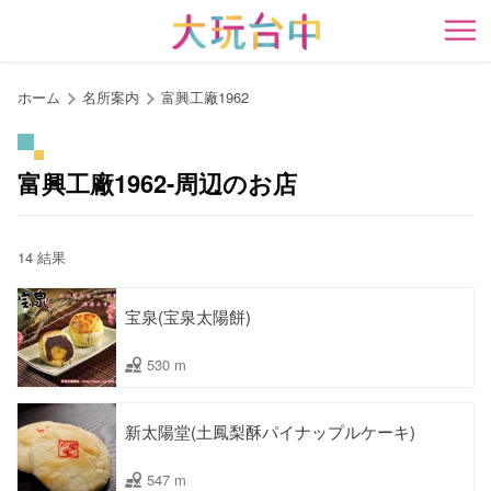
ア
ン
開
カ
ー
ホーム
名所案内
富興工廠1962
ポ
イ
ン
富興工廠1962-周辺のお店
ト
に
移
14 結果
動
す
宝泉(宝泉太陽餅)
る
530 m
新太陽堂(土鳳梨酥パイナップルケーキ)
547 m