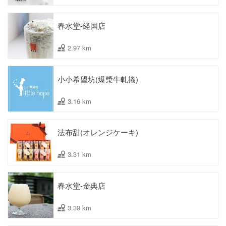
春水堂-経国店
2.97 km
小小希望坊(爆漿牛軋捲)
3.16 km
法布甜(オレンジケーキ)
3.31 km
春水堂-金典店
3.39 km