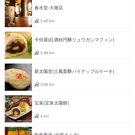
春水堂-大墩店
3.45 km
卡但屋(紅酒桂円酥リュウガンマフィン)
3.89 km
新太陽堂(土鳳梨酥パイナップルケーキ)
3.99 km
宝泉(宝泉太陽餅)
4 km
彩色寧波 (元気キムチ)