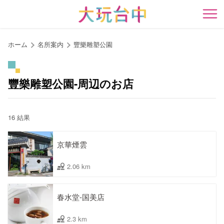
ア
ン
開
カ
ー
ホーム
名所案内
豐樂雕塑公園
ポ
イ
ン
豐樂雕塑公園-周辺のお店
ト
に
移
16 結果
動
す
京華煙雲
る
2.06 km
春水堂-国美店
2.3 km