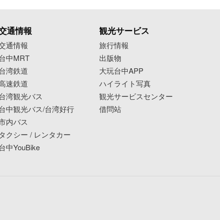
交通情報
観光サービス
交通情報
旅行情報
台中MRT
出版物
台湾鉄道
大玩台中APP
高速鉄道
ハイライト写真
台湾観光バス
観光サービスセンター
台中観光バス/台湾好行
借問站
市内バス
タクシー / レンタカー
台中YouBike