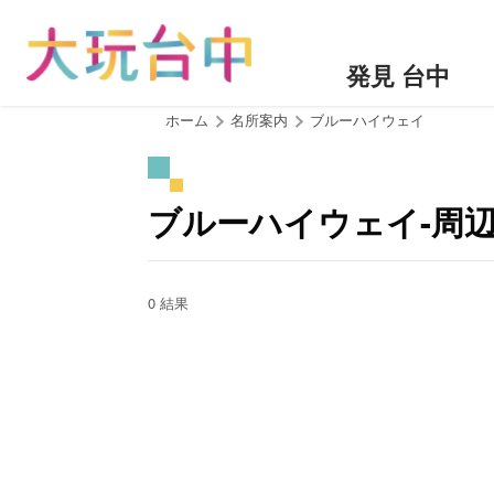
ア
ン
カ
発見 台中
ー
ポ
:::
ホーム
名所案内
ブルーハイウェイ
イ
ン
ト
ブルーハイウェイ-周
に
移
動
す
0 結果
る