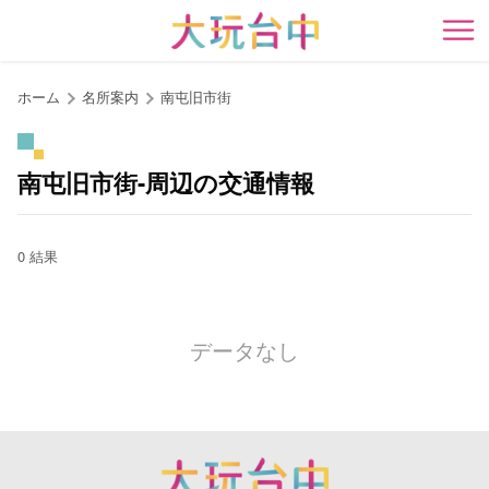
ア
ン
開
カ
ー
ホーム
名所案内
南屯旧市街
ポ
イ
ン
南屯旧市街-周辺の交通情報
ト
に
移
0 結果
動
す
る
データなし