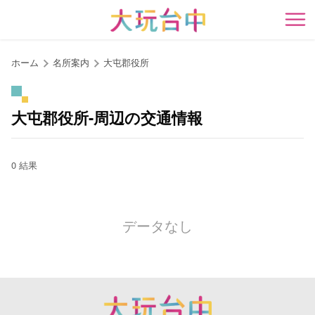
ア
ン
開
カ
ー
ホーム
名所案内
大屯郡役所
ポ
イ
ン
大屯郡役所-周辺の交通情報
ト
に
移
0 結果
動
す
る
データなし