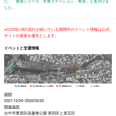
に、「豊遊シリーズ．冬豊ステーション．希望」と名付けま
した。
※COVID-19の流行が続いている期間中のイベント情報は公式
サイトの発表を優先とします。
イベントと交通情報
期間
2021/12/24~2022/02/20
開催場所
台中市豊原区葫蘆墩公園 第四区と第五区