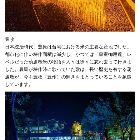
豊收
日本統治時代、豊原は台湾における米の主要な産地でした。
都市化に伴い耕作面積は減少し、かつては「皇室御用達」レ
ベルだった葫蘆墩米の物語を人々は徐々に忘れ去って行きま
した。農民が耕作時に歌っていた歌は、長い歴史を有する葫
蘆墩が、今も豊收（豊作）の輝きをまとっていることを象徴
しています。