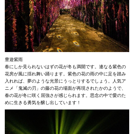
豊遊紫雨
春にしか見られないはずの花が冬も満開です。連なる紫色の
花房が風に揺れ舞い踊ります。紫色の花の雨の中に足を踏み
入れれば、夢のような光景にうっとりするでしょう。人気ア
ニメ「鬼滅の刃」の藤の花の場面が再現されたかのようで、
春の花が冬に咲く屈強さが感じられます。思念の中で愛のた
めに生きる勇気を醸し出しています！