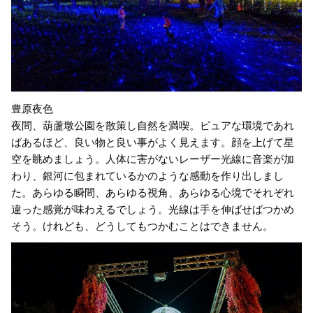
豊原夜色
夜間、葫蘆墩公園を散策し自然を満喫。ピュアな環境であれ
ばあるほど、良い物と良い事がよく見えます。顔を上げて星
空を眺めましょう。人体に害がないレーザー光線に音楽が加
わり、銀河に包まれているかのような感動を作り出しまし
た。あらゆる瞬間、あらゆる視角、あらゆる心境でそれぞれ
違った感覚が味わえるでしょう。光線は手を伸ばせばつかめ
そう。けれども、どうしてもつかむことはできません。