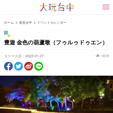
ア
ン
開
カ
ー
ホーム
発見台中
イベントカレンダー
ポ
イ
ン
豊遊 金色の葫蘆墩（フゥルゥドゥエン）
ト
に
リリース日：2022-01-27
1878
移
動
す
る