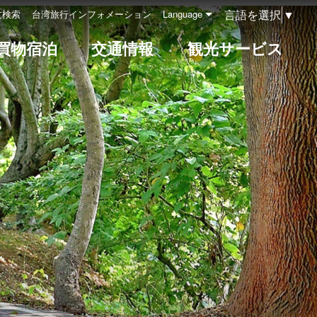
言語を選択
▼
文検索
台湾旅行インフォメーション
Language
買物宿泊
交通情報
観光サービス