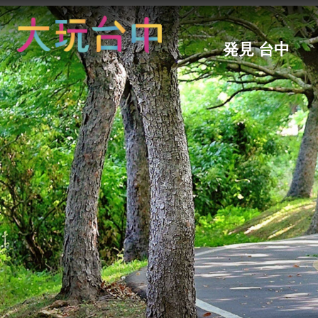
ア
ン
カ
発見 台中
ー
ポ
イ
ン
ト
に
移
動
す
る