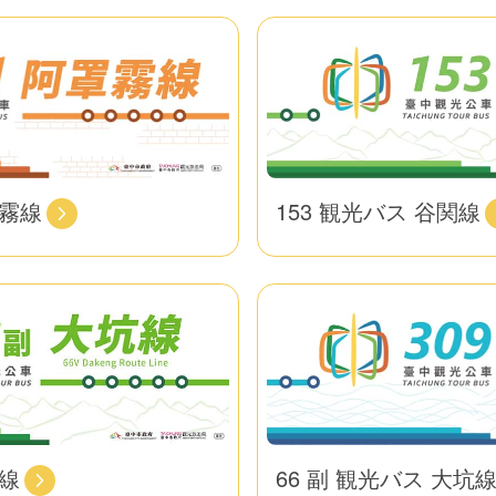
罩霧線
153 観光バス 谷関線
美線
66 副 観光バス 大坑