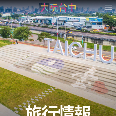
ア
ン
開
カ
ホーム
旅行情報
ー
ポ
イ
ン
ト
に
移
動
す
る
旅行情報