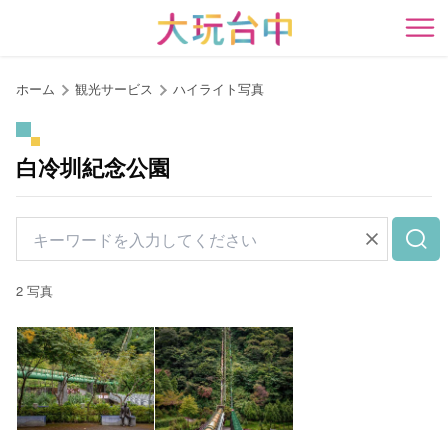
ア
ン
開
カ
ー
ホーム
観光サービス
ハイライト写真
ポ
イ
ン
白冷圳紀念公園
ト
に
移
動
す
2 写真
る