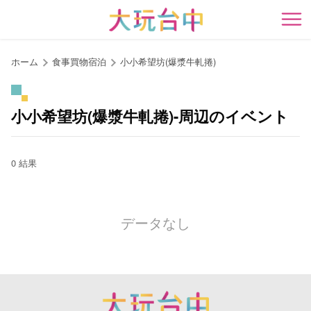
ア
ン
開
カ
ー
ホーム
食事買物宿泊
小小希望坊(爆漿牛軋捲)
ポ
イ
ン
小小希望坊(爆漿牛軋捲)-周辺のイベント
ト
に
移
0 結果
動
す
る
データなし