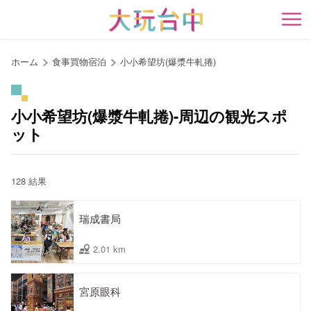
ア
ン
開
カ
ー
ホーム
食事買物宿泊
小小希望坊(爆漿牛軋捲)
ポ
イ
ン
小小希望坊(爆漿牛軋捲)-周辺の観光スポ
ト
ット
に
移
動
128 結果
す
る
瑞成書局
2.01 km
宮原眼科