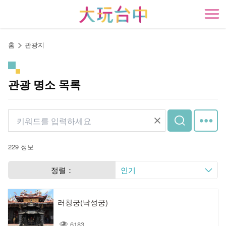
앵
커
開
로
이
홈
관광지
동
관광 명소 목록
229 정보
정렬：
인기
러청궁(낙성궁)
6183