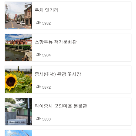
우치 옛거리
5932
스깡투뉴 객가문화관
5904
중서(中社) 관광 꽃시장
5872
타이중시 군인마을 문물관
5830