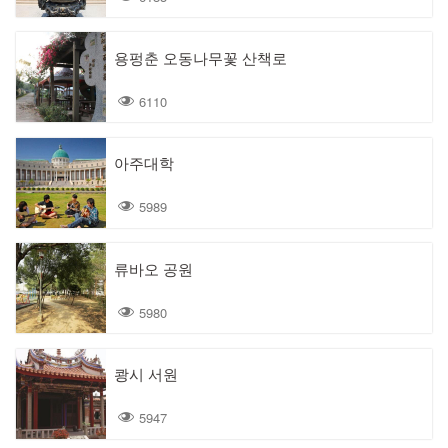
용펑춘 오동나무꽃 산책로
6110
아주대학
5989
류바오 공원
5980
쾅시 서원
5947