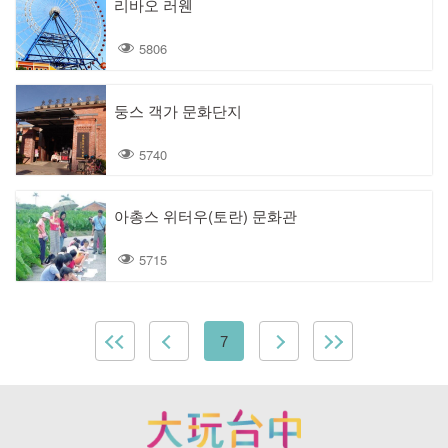
리바오 러웬
5806
둥스 객가 문화단지
5740
아총스 위터우(토란) 문화관
5715
7