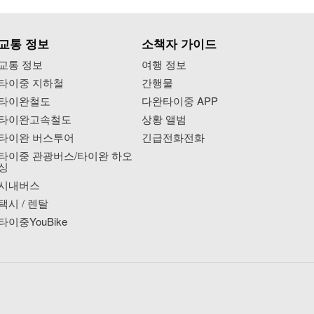
교통 정보
소책자 가이드
교통 정보
여행 정보
타이중 지하철
간행물
타이완철도
다완타이중 APP
타이완고속철도
상황 앨범
타이완 버스투어
긴급전화전화
타이중 관광버스/타이완 하오
싱
시내버스
택시 / 렌탈
타이중YouBike