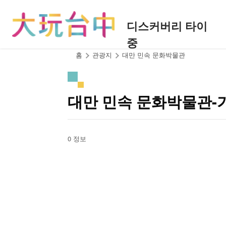
앵
커
디스커버리 타이
로
중
이
동
:::
홈
관광지
대만 민속 문화박물관
대만 민속 문화박물관-
0 정보