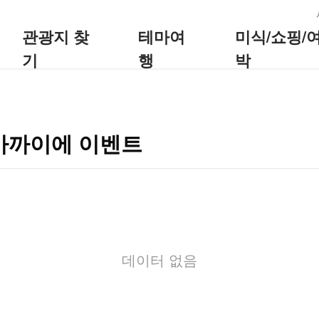
:::
관광지 찾
테마여
미식/쇼핑/
기
행
박
가까이에 이벤트
데이터 없음