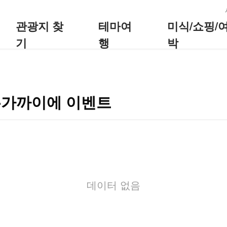
:::
관광지 찾
테마여
미식/쇼핑/
기
행
박
장-가까이에 이벤트
데이터 없음