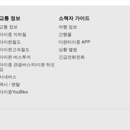
교통 정보
소책자 가이드
교통 정보
여행 정보
타이중 지하철
간행물
타이완철도
다완타이중 APP
타이완고속철도
상황 앨범
타이완 버스투어
긴급전화전화
타이중 관광버스/타이완 하오
싱
시내버스
택시 / 렌탈
타이중YouBike