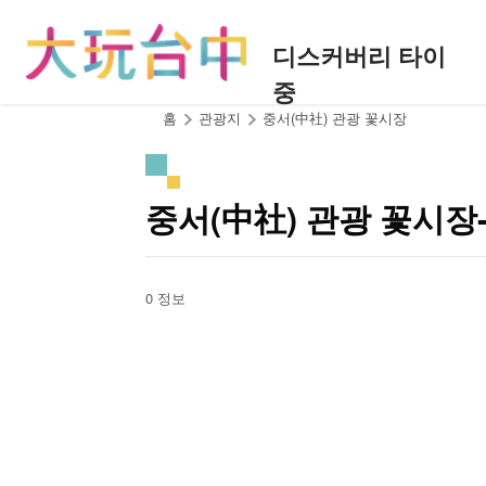
앵
커
디스커버리 타이
로
중
이
동
:::
홈
관광지
중서(中社) 관광 꽃시장
중서(中社) 관광 꽃시
0 정보