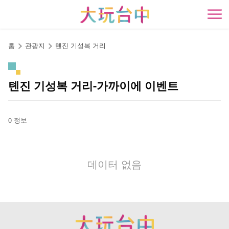
앵
커
開
로
이
홈
관광지
톈진 기성복 거리
동
톈진 기성복 거리-가까이에 이벤트
0 정보
데이터 없음