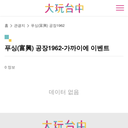
앵
커
開
로
이
홈
관광지
푸싱(富興) 공장1962
동
푸싱(富興) 공장1962-가까이에 이벤트
0 정보
데이터 없음