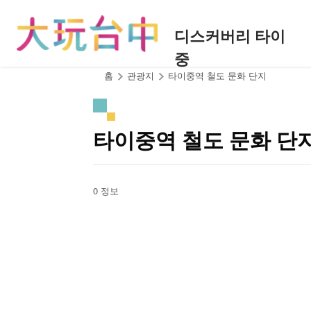
앵
커
디스커버리 타이
로
중
이
동
:::
홈
관광지
타이중역 철도 문화 단지
타이중역 철도 문화 단
0 정보