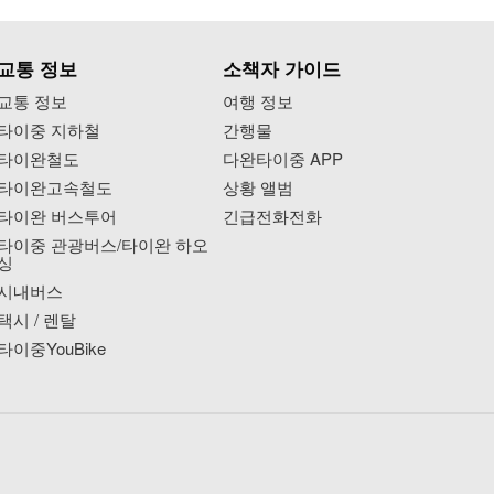
교통 정보
소책자 가이드
교통 정보
여행 정보
타이중 지하철
간행물
타이완철도
다완타이중 APP
타이완고속철도
상황 앨범
타이완 버스투어
긴급전화전화
타이중 관광버스/타이완 하오
싱
시내버스
택시 / 렌탈
타이중YouBike