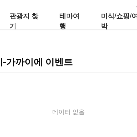
:::
관광지 찾
테마여
미식/쇼핑/
기
행
박
지-가까이에 이벤트
데이터 없음