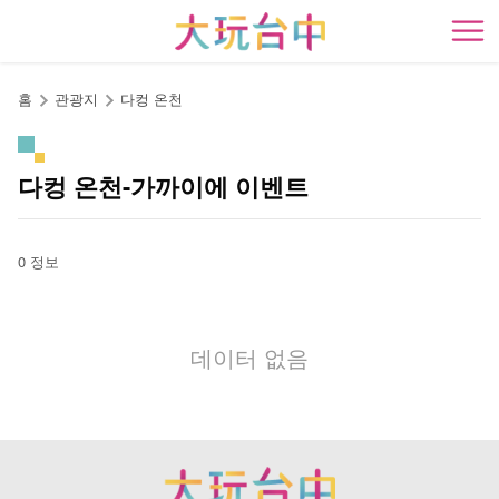
앵
커
開
로
이
홈
관광지
다컹 온천
동
다컹 온천-가까이에 이벤트
0 정보
데이터 없음